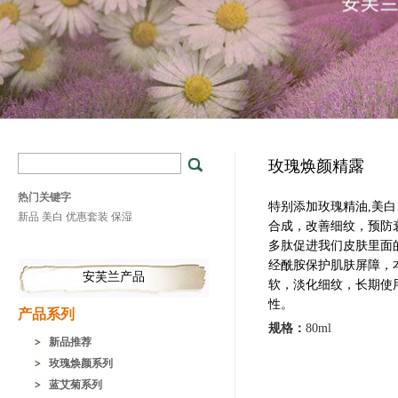
玫瑰焕颜精露
热门关键字
特别添加玫瑰精油,美
新品
美白
优惠套装
保湿
合成，改善细纹，预防
多肽促进我们皮肤里面
经酰胺保护肌肤屏障，
安芙兰产品
软，淡化细纹，长期使
性。
产品系列
规格：
80ml
新品推荐
玫瑰焕颜系列
蓝艾菊系列