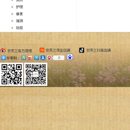
美白
护理
修复
滋润
祛痘
0
分享到：