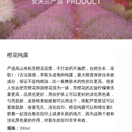
橙花纯露
严选高山有机苦橙花花蕾，不打农药不施肥，自然生长，采
取1：1古法蒸馏，萃取头道饱和纯露，最大限度保留住有效
成分，保证不提纯精油，比一般爽肤水的性价比更高。很多
人也会把苦橙花和甜橙花混为一谈，苦橙花的左旋柠檬烯含
量更高，品质也更好，用在护肤上可以更好的淡化黑色素，
匀亮肌肤，皮肤暗黄粗糙都可以用这个，搭配芦荟胶还可以
紧致肌肤，收紧毛孔，淡化痘印。橙花纯露可以和维生素E
胶囊一起混合敷在痘印上或者长斑的地方，因为这两个都有
淡化黑色素的作用，对新生的痘印非常有效。
规格：
300ml