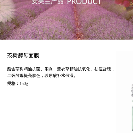
茶树酵母面膜
蕴含茶树精油抗菌、消炎，薰衣草精油抗氧化、祛痘舒缓，
二裂酵母提亮肤色，玻尿酸补水保湿。
规格：
150g